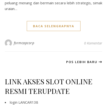
peluang menang dan bermain secara lebih strategis, simak
uraian…
BACA SELENGKAPNYA
formcapcorp
0 Komentar
POS LEBIH BARU
LINK AKSES SLOT ONLINE
RESMI TERUPDATE
login LANCAR138