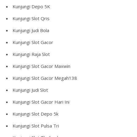
Kunjungi
Depo 5K
Kunjungi
Slot Qris
Kunjungi
Judi Bola
Kunjungi
Slot Gacor
Kunjungi
Raja Slot
Kunjungi
Slot Gacor Maxwin
Kunjungi
Slot Gacor Megah138
Kunjungi
Judi Slot
Kunjungi
Slot Gacor Hari Ini
Kunjungi
Slot Depo 5k
Kunjungi
Slot Pulsa Tri