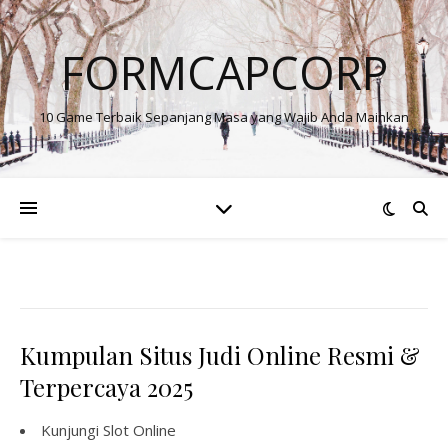
FORMCAPCORP
10 Game Terbaik Sepanjang Masa yang Wajib Anda Mainkan
Kumpulan Situs Judi Online Resmi &
Terpercaya 2025
Kunjungi
Slot Online