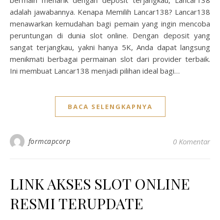
bermain menarik dengan deposit terjangkau, Lancar138
adalah jawabannya. Kenapa Memilih Lancar138? Lancar138
menawarkan kemudahan bagi pemain yang ingin mencoba
peruntungan di dunia slot online. Dengan deposit yang
sangat terjangkau, yakni hanya 5K, Anda dapat langsung
menikmati berbagai permainan slot dari provider terbaik.
Ini membuat Lancar138 menjadi pilihan ideal bagi…
BACA SELENGKAPNYA
formcapcorp
0 Komentar
LINK AKSES SLOT ONLINE
RESMI TERUPDATE