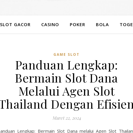
SLOT GACOR
CASINO
POKER
BOLA
TOGE
GAME SLOT
Panduan Lengkap:
Bermain Slot Dana
Melalui Agen Slot
Thailand Dengan Efisie
Maret 22, 2024
anduan Lengkap: Bermain Slot Dana melalui Agen Slot Thaila