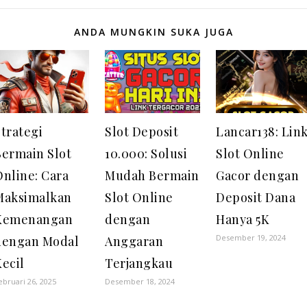
ANDA MUNGKIN SUKA JUGA
trategi
Slot Deposit
Lancar138: Lin
Bermain Slot
10.000: Solusi
Slot Online
Online: Cara
Mudah Bermain
Gacor dengan
Maksimalkan
Slot Online
Deposit Dana
Kemenangan
dengan
Hanya 5K
Desember 19, 2024
dengan Modal
Anggaran
ecil
Terjangkau
ebruari 26, 2025
Desember 18, 2024