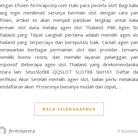
engan Efisien formcapcorp.com Halo para pecinta slot! Bagi kali
ang ingin menikmati serunya bermain slot dengan cara ya
fisien, artikel ini akan menjadi panduan lengkap untuk kali
ermain slot dana melalui agen slot Thailand. Pilih Agen Sl
hailand yang Tepat Langkah pertama adalah memilih agen sl
hailand yang terpercaya dan bereputasi baik. Carilah agen ya
enawarkan berbagai permainan slot dari provider ternam
emiliki lisensi resmi, dan memiliki layanan pelanggan ya
esponsif. Beberapa agen slot Thailand yang direkomendasik
ntara lain: SitusSlot88 QQSLOT SLOT88 Slot161 Daftar d
erifikasi Akun Setelah memilih agen slot, kalian perlu melakuk
endaftaran akun. Prosesnya biasanya mudah dan cepat,…
BACA SELENGKAPNYA
formcapcorp
0 Koment