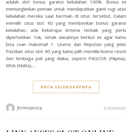
adalah slot bonus garansi kekalahan 100%. Bonus ini
memungkinkan pemain untuk mendapatkan ganti rugi atas
kekalahan mereka saat bermain di situs tersebut. Dalam
memilih situs slot 4D yang memberikan bonus garansi
kekalahan, ada beberapa kriteria terbaik yang perlu
diperhatikan. Yuk, simak ulasannya berikut ini agar kamu
bisa cuan maksimal! 1. Lisensi dan Reputasi yang Jelas
Pastikan situs slot 4D yang kamu pilih memiliki lisensi resmi
dari lembaga judi yang diakui, seperti PAGCOR (Filipina),
MGA (Malta),…
BACA SELENGKAPNYA
formcapcorp
0 Komentar