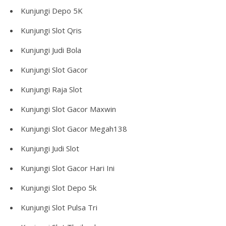
Kunjungi
Depo 5K
Kunjungi
Slot Qris
Kunjungi
Judi Bola
Kunjungi
Slot Gacor
Kunjungi
Raja Slot
Kunjungi
Slot Gacor Maxwin
Kunjungi
Slot Gacor Megah138
Kunjungi
Judi Slot
Kunjungi
Slot Gacor Hari Ini
Kunjungi
Slot Depo 5k
Kunjungi
Slot Pulsa Tri