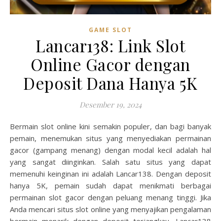
GAME SLOT
Lancar138: Link Slot
Online Gacor dengan
Deposit Dana Hanya 5K
Desember 19, 2024
Bermain slot online kini semakin populer, dan bagi banyak
pemain, menemukan situs yang menyediakan permainan
gacor (gampang menang) dengan modal kecil adalah hal
yang sangat diinginkan. Salah satu situs yang dapat
memenuhi keinginan ini adalah Lancar138. Dengan deposit
hanya 5K, pemain sudah dapat menikmati berbagai
permainan slot gacor dengan peluang menang tinggi. Jika
Anda mencari situs slot online yang menyajikan pengalaman