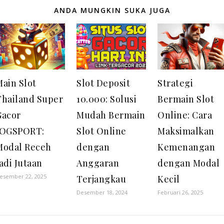
ANDA MUNGKIN SUKA JUGA
Main Slot
Slot Deposit
Strategi
Thailand Super
10.000: Solusi
Bermain Slot
Gacor
Mudah Bermain
Online: Cara
IOGSPORT:
Slot Online
Maksimalkan
Modal Receh
dengan
Kemenangan
adi Jutaan
Anggaran
dengan Modal
esember 22, 2025
Terjangkau
Kecil
Desember 18, 2024
Februari 26, 2025