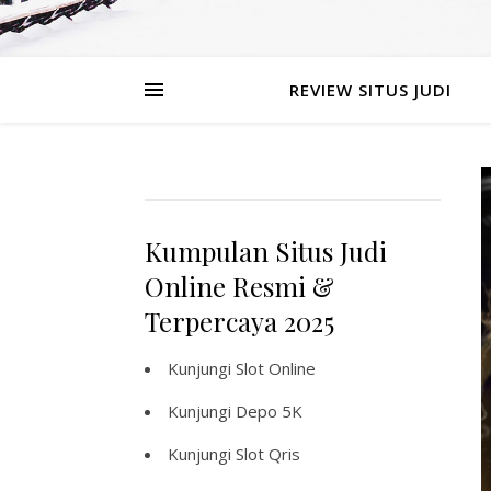
REVIEW SITUS JUDI
Kumpulan Situs Judi
Online Resmi &
Terpercaya 2025
Kunjungi
Slot Online
Kunjungi
Depo 5K
Kunjungi
Slot Qris