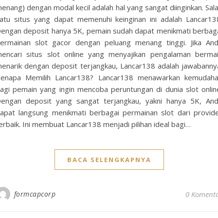
enang) dengan modal kecil adalah hal yang sangat diinginkan. Sal
atu situs yang dapat memenuhi keinginan ini adalah Lancar13
engan deposit hanya 5K, pemain sudah dapat menikmati berbag
ermainan slot gacor dengan peluang menang tinggi. Jika An
encari situs slot online yang menyajikan pengalaman berma
enarik dengan deposit terjangkau, Lancar138 adalah jawabanny
enapa Memilih Lancar138? Lancar138 menawarkan kemudah
agi pemain yang ingin mencoba peruntungan di dunia slot onlin
engan deposit yang sangat terjangkau, yakni hanya 5K, An
apat langsung menikmati berbagai permainan slot dari provid
erbaik. Ini membuat Lancar138 menjadi pilihan ideal bagi…
BACA SELENGKAPNYA
formcapcorp
0 Koment