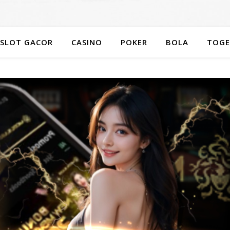
SLOT GACOR
CASINO
POKER
BOLA
TOGE