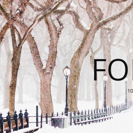
FO
10