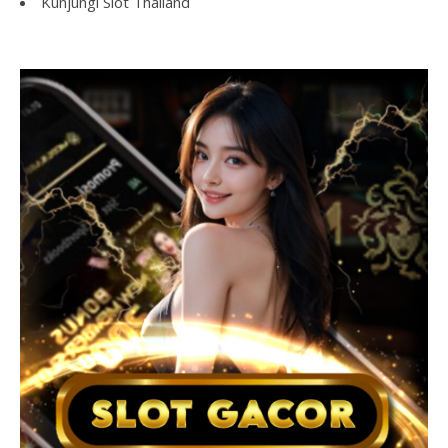
Kunjungi
Slot Thailand