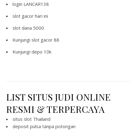
login LANCAR138
slot gacor hari ini
slot dana 5000
Kunjungi
slot gacor 88
Kunjungi
depo 10k
LIST SITUS JUDI ONLINE
RESMI & TERPERCAYA
situs slot Thailand
deposit pulsa tanpa potongan