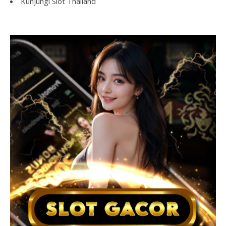
Kunjungi
Slot Thailand