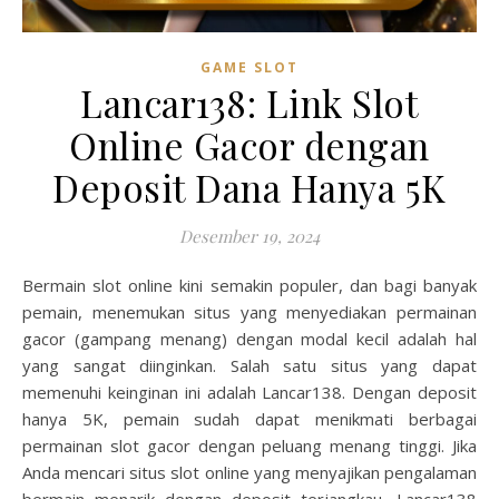
GAME SLOT
Lancar138: Link Slot
Online Gacor dengan
Deposit Dana Hanya 5K
Desember 19, 2024
Bermain slot online kini semakin populer, dan bagi banyak
pemain, menemukan situs yang menyediakan permainan
gacor (gampang menang) dengan modal kecil adalah hal
yang sangat diinginkan. Salah satu situs yang dapat
memenuhi keinginan ini adalah Lancar138. Dengan deposit
hanya 5K, pemain sudah dapat menikmati berbagai
permainan slot gacor dengan peluang menang tinggi. Jika
Anda mencari situs slot online yang menyajikan pengalaman