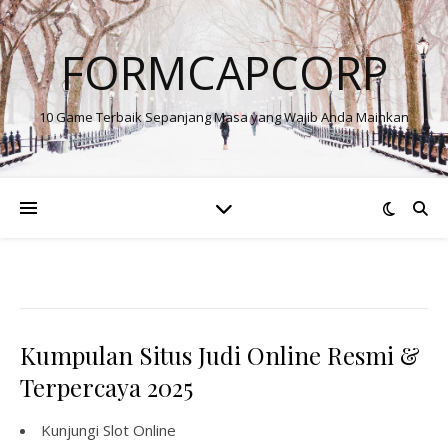
FORMCAPCORP
10 Game Terbaik Sepanjang Masa yang Wajib Anda Mainkan
Kumpulan Situs Judi Online Resmi &
Terpercaya 2025
Kunjungi
Slot Online