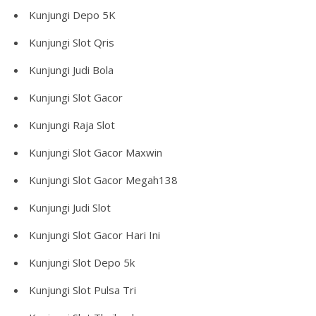
Kunjungi
Depo 5K
Kunjungi
Slot Qris
Kunjungi
Judi Bola
Kunjungi
Slot Gacor
Kunjungi
Raja Slot
Kunjungi
Slot Gacor Maxwin
Kunjungi
Slot Gacor Megah138
Kunjungi
Judi Slot
Kunjungi
Slot Gacor Hari Ini
Kunjungi
Slot Depo 5k
Kunjungi
Slot Pulsa Tri