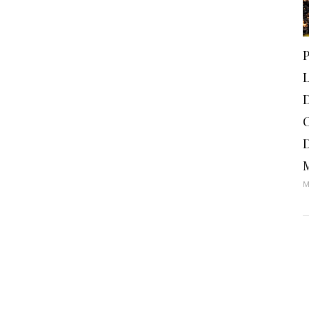
D
C
M