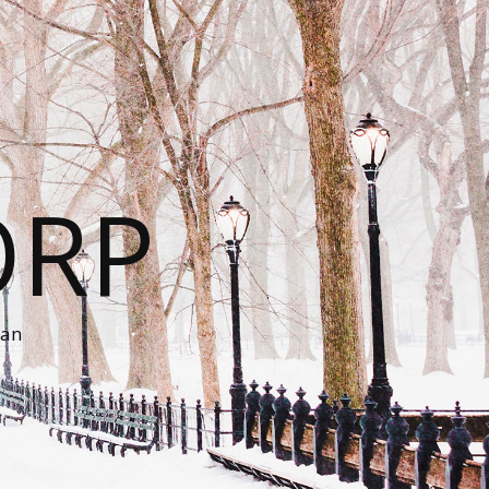
ORP
kan