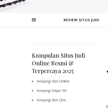
REVIEW SITUS JUDI
Kumpulan Situs Judi
Online Resmi &
Terpercaya 2025
Kunjungi
Slot Online
Kunjungi
Depo 5K
Kunjungi
Slot Qris
K