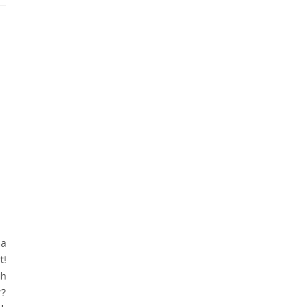
na
t!
ih
r?