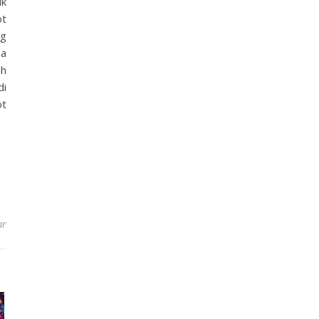
uk
ot
ng
sa
ah
di
ot
ar