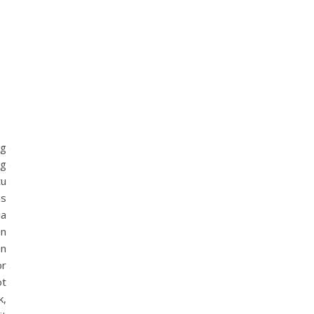
ng
ng
tu
us
ja
an
n
or
ot
k,