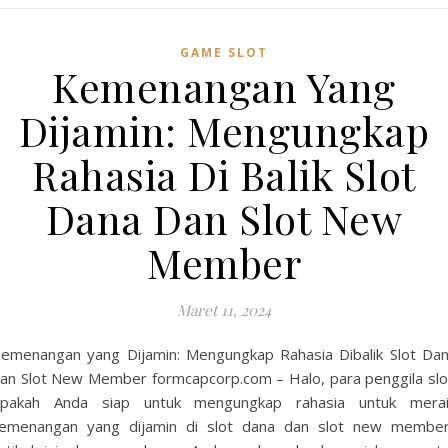
GAME SLOT
Kemenangan Yang
Dijamin: Mengungkap
Rahasia Di Balik Slot
Dana Dan Slot New
Member
Maret 11, 2024
emenangan yang Dijamin: Mengungkap Rahasia Dibalik Slot Da
an Slot New Member formcapcorp.com – Halo, para penggila slo
pakah Anda siap untuk mengungkap rahasia untuk mera
emenangan yang dijamin di slot dana dan slot new membe