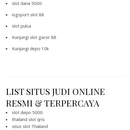
slot dana 5000
iogsport slot 88
slot pulsa
Kunjungi
slot gacor 88
Kunjungi
depo 10k
LIST SITUS JUDI ONLINE
RESMI & TERPERCAYA
slot depo 5000
thailand slot qris
situs slot Thailand