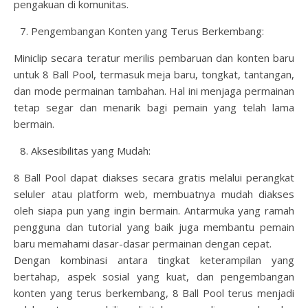
pengakuan di komunitas.
Pengembangan Konten yang Terus Berkembang:
Miniclip secara teratur merilis pembaruan dan konten baru
untuk 8 Ball Pool, termasuk meja baru, tongkat, tantangan,
dan mode permainan tambahan. Hal ini menjaga permainan
tetap segar dan menarik bagi pemain yang telah lama
bermain.
Aksesibilitas yang Mudah:
8 Ball Pool dapat diakses secara gratis melalui perangkat
seluler atau platform web, membuatnya mudah diakses
oleh siapa pun yang ingin bermain. Antarmuka yang ramah
pengguna dan tutorial yang baik juga membantu pemain
baru memahami dasar-dasar permainan dengan cepat.
Dengan kombinasi antara tingkat keterampilan yang
bertahap, aspek sosial yang kuat, dan pengembangan
konten yang terus berkembang, 8 Ball Pool terus menjadi