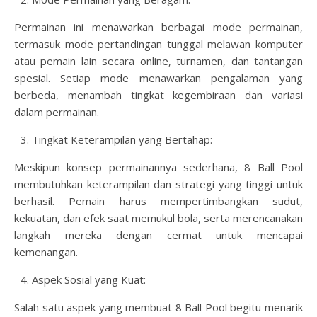
Permainan ini menawarkan berbagai mode permainan,
termasuk mode pertandingan tunggal melawan komputer
atau pemain lain secara online, turnamen, dan tantangan
spesial. Setiap mode menawarkan pengalaman yang
berbeda, menambah tingkat kegembiraan dan variasi
dalam permainan.
Tingkat Keterampilan yang Bertahap:
Meskipun konsep permainannya sederhana, 8 Ball Pool
membutuhkan keterampilan dan strategi yang tinggi untuk
berhasil. Pemain harus mempertimbangkan sudut,
kekuatan, dan efek saat memukul bola, serta merencanakan
langkah mereka dengan cermat untuk mencapai
kemenangan.
Aspek Sosial yang Kuat:
Salah satu aspek yang membuat 8 Ball Pool begitu menarik