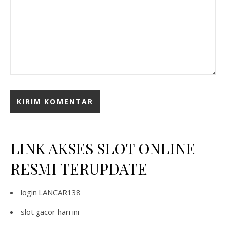
LINK AKSES SLOT ONLINE
RESMI TERUPDATE
login LANCAR138
slot gacor hari ini