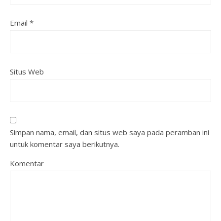
Email
*
Situs Web
Simpan nama, email, dan situs web saya pada peramban ini
untuk komentar saya berikutnya.
Komentar