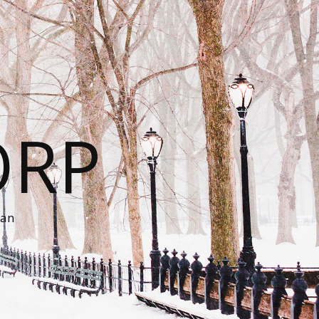
ORP
kan