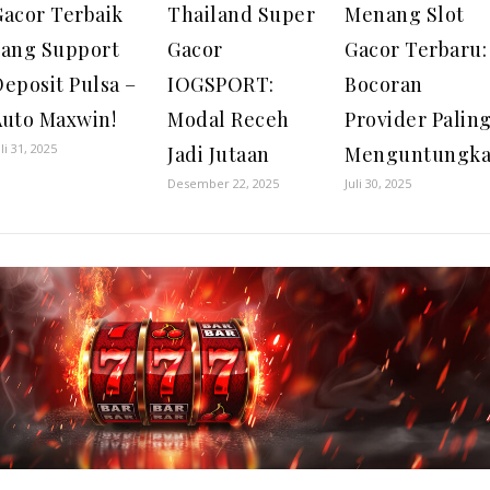
Gacor Terbaik
Thailand Super
Menang Slot
yang Support
Gacor
Gacor Terbaru:
eposit Pulsa –
IOGSPORT:
Bocoran
Auto Maxwin!
Modal Receh
Provider Palin
uli 31, 2025
Jadi Jutaan
Menguntungk
Desember 22, 2025
Juli 30, 2025