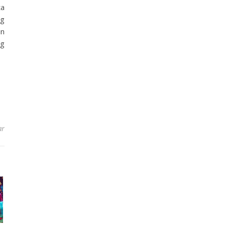
ta
ng
in
ng
ar