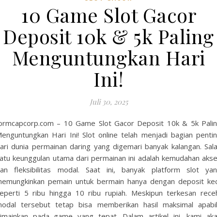
10 Game Slot Gacor
Deposit 10k & 5k Paling
Menguntungkan Hari
Ini!
Juli 30, 2025
ormcapcorp.com – 10 Game Slot Gacor Deposit 10k & 5k Pali
enguntungkan Hari Ini! Slot online telah menjadi bagian penti
ari dunia permainan daring yang digemari banyak kalangan. Sal
atu keunggulan utama dari permainan ini adalah kemudahan aks
an fleksibilitas modal. Saat ini, banyak platform slot ya
emungkinkan pemain untuk bermain hanya dengan deposit kec
eperti 5 ribu hingga 10 ribu rupiah. Meskipun terkesan rece
odal tersebut tetap bisa memberikan hasil maksimal apabi
imainkan pada game yang tepat. Dalam artikel ini, kami ak