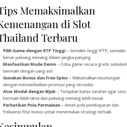
Tips Memaksimalkan
Kemenangan di Slot
Thailand Terbaru
Pilih Game dengan RTP Tinggi
– Semakin tinggi RTP, semakin
besar peluang menang dalam jangka panjang.
Manfaatkan Mode Demo
– Coba game secara gratis sebelu
bermain dengan uang asli.
Gunakan Bonus dan Free Spins
– Maksimalkan keuntungan
dengan memanfaatkan promosi yang tersedia.
Atur Modal dengan Bijak
– Tetapkan batas taruhan agar sesi
bermain lebih lama dan peluang menang lebih besar.
Perhatikan Pola Permainan
– Amati pola pembayaran dan
frekuensi fitur bonus untuk menemukan strategi terbaik.
Kesimpulan