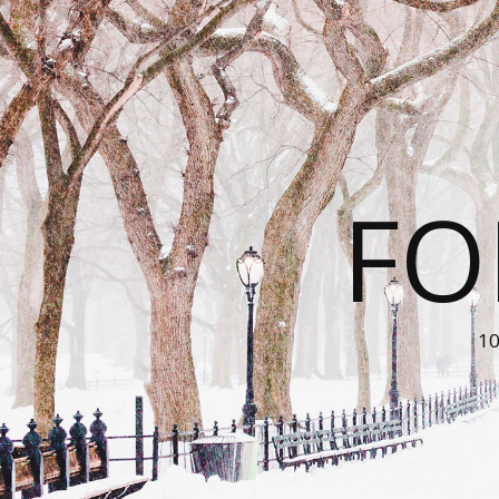
FO
10