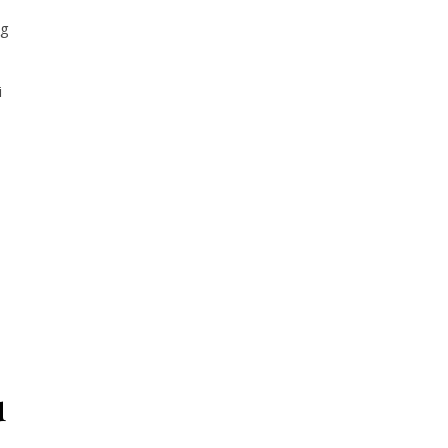
ng
i
u