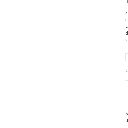
S
m
D
d
s
O
A
d