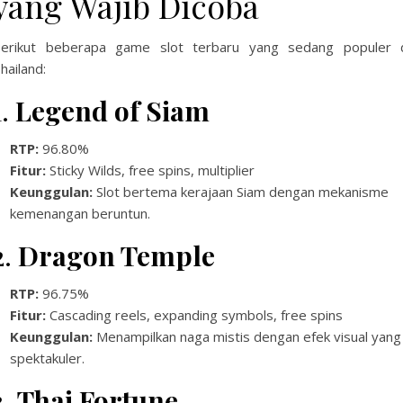
yang Wajib Dicoba
erikut beberapa game slot terbaru yang sedang populer 
hailand:
1.
Legend of Siam
RTP:
96.80%
Fitur:
Sticky Wilds, free spins, multiplier
Keunggulan:
Slot bertema kerajaan Siam dengan mekanisme
kemenangan beruntun.
2.
Dragon Temple
RTP:
96.75%
Fitur:
Cascading reels, expanding symbols, free spins
Keunggulan:
Menampilkan naga mistis dengan efek visual yang
spektakuler.
3.
Thai Fortune