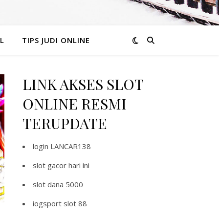
L
TIPS JUDI ONLINE
LINK AKSES SLOT
ONLINE RESMI
TERUPDATE
login LANCAR138
slot gacor hari ini
slot dana 5000
iogsport slot 88