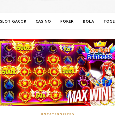
SLOT GACOR
CASINO
POKER
BOLA
TOGE
UNCATEGORIZED