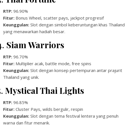
RTP:
96.90%
Fitur:
Bonus Wheel, scatter pays, jackpot progresif
Keunggulan:
Slot dengan simbol keberuntungan khas Thailand
yang menawarkan hadiah besar.
4.
Siam Warriors
RTP:
96.70%
Fitur:
Multiplier acak, battle mode, free spins
Keunggulan:
Slot dengan konsep pertempuran antar prajurit
Thailand yang unik.
5.
Mystical Thai Lights
RTP:
96.85%
Fitur:
Cluster Pays, wilds bergulir, respin
Keunggulan:
Slot dengan tema festival lentera yang penuh
warna dan fitur menarik.