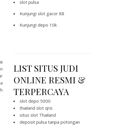
slot pulsa
Kunjungi
slot gacor 88
Kunjungi
depo 10k
ai
LIST SITUS JUDI
n
ur
ONLINE RESMI &
ra
TERPERCAYA
ih
slot depo 5000
thailand slot qris
situs slot Thailand
deposit pulsa tanpa potongan