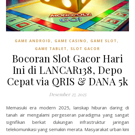
,
,
,
GAME ANDROID
GAME CASINO
GAME SLOT
,
GAME TABLET
SLOT GACOR
Bocoran Slot Gacor Hari
Ini di LANCAR138, Depo
Cepat via QRIS & DANA 5k
Desember 27, 2025
Memasuki era modern 2025, lanskap hiburan daring di
tanah air mengalami pergeseran paradigma yang sangat
signifikan berkat dukungan infrastruktur jaringan
telekomunikasi yang semakin merata. Masyarakat urban kini