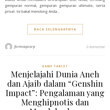
gempuran normal, gempuran gempuran ultimate, serta
privat. Ini bakal menolong Anda…
BACA SELENGKAPNYA
formcapcorp
0 Komentar
GAME TABLET
Menjelajahi Dunia Aneh
dan Ajaib dalam “Genshin
Impact”: Pengalaman yang
Menghipnotis dan