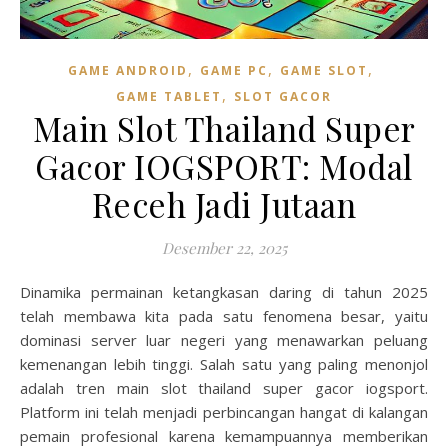
,
,
,
GAME ANDROID
GAME PC
GAME SLOT
,
GAME TABLET
SLOT GACOR
Main Slot Thailand Super
Gacor IOGSPORT: Modal
Receh Jadi Jutaan
Desember 22, 2025
Dinamika permainan ketangkasan daring di tahun 2025
telah membawa kita pada satu fenomena besar, yaitu
dominasi server luar negeri yang menawarkan peluang
kemenangan lebih tinggi. Salah satu yang paling menonjol
adalah tren main slot thailand super gacor iogsport.
Platform ini telah menjadi perbincangan hangat di kalangan
pemain profesional karena kemampuannya memberikan