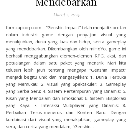
Mendebarkan
Maret 2, 2024
formcapcorp.com – “Genshin Impact” telah menjadi sorotan
dalam industri game dengan penyajian visual yang
menakjubkan, dunia yang luas dan hidup, serta gameplay
yang mendebarkan. Dikembangkan oleh miHoYo, game ini
berhasil menggabungkan elemen-elemen RPG, aksi, dan
petualangan dalam satu paket yang menarik. Mari kita
telusuri lebih jauh tentang mengapa “Genshin Impact”
menjadi begitu unik dan mengasyikkan: 1. Dunia Terbuka
yang Memukau: 2. Visual yang Spektakuler: 3. Gameplay
yang Serba Seru: 4. Sistem Pertempuran yang Dinamis: 5.
Kisah yang Mendalam dan Emosional: 6. Sistem Eksplorasi
yang Kaya: 7. Interaksi Multiplayer yang Dinamis: 8.
Perbaikan Terus-menerus dan Konten Baru: Dengan
kombinasi dari visual yang menakjubkan, gameplay yang
seru, dan cerita yang mendalam, “Genshin…