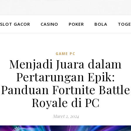
SLOT GACOR
CASINO
POKER
BOLA
TOGE
GAME PC
Menjadi Juara dalam
Pertarungan Epik:
Panduan Fortnite Battle
Royale di PC
Maret 2, 2024