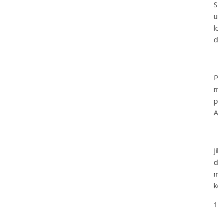
S
u
l
d
P
m
p
A
J
d
m
k