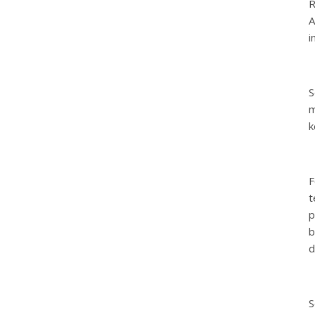
R
A
i
S
m
k
F
t
p
b
d
S