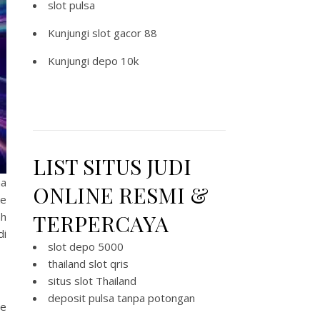
slot pulsa
Kunjungi
slot gacor 88
Kunjungi
depo 10k
LIST SITUS JUDI
na
ONLINE RESMI &
ke
ah
TERPERCAYA
di
slot depo 5000
thailand slot qris
situs slot Thailand
deposit pulsa tanpa potongan
le