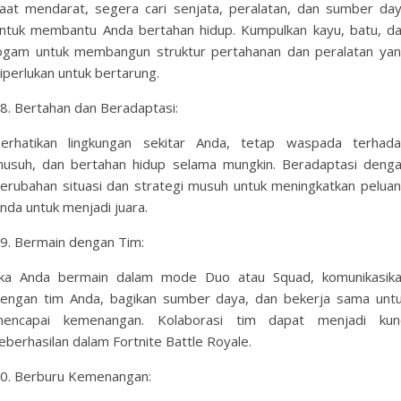
aat mendarat, segera cari senjata, peralatan, dan sumber da
ntuk membantu Anda bertahan hidup. Kumpulkan kayu, batu, d
ogam untuk membangun struktur pertahanan dan peralatan ya
iperlukan untuk bertarung.
Bertahan dan Beradaptasi:
erhatikan lingkungan sekitar Anda, tetap waspada terhad
usuh, dan bertahan hidup selama mungkin. Beradaptasi deng
erubahan situasi dan strategi musuh untuk meningkatkan pelua
nda untuk menjadi juara.
Bermain dengan Tim:
ika Anda bermain dalam mode Duo atau Squad, komunikasik
engan tim Anda, bagikan sumber daya, dan bekerja sama unt
encapai kemenangan. Kolaborasi tim dapat menjadi kun
eberhasilan dalam Fortnite Battle Royale.
Berburu Kemenangan: