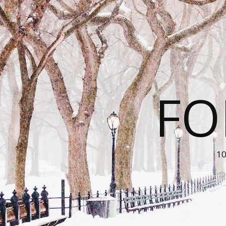
FO
10