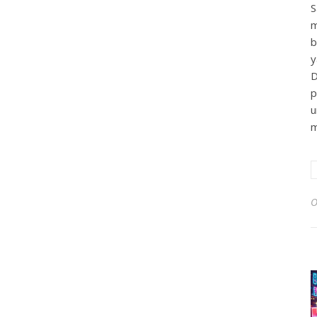
S
m
b
y
D
p
u
m
O