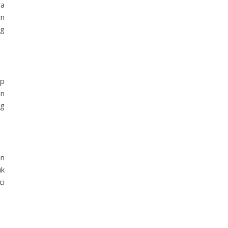
ya
an
ng
ap
an
ng
an
uk
ci