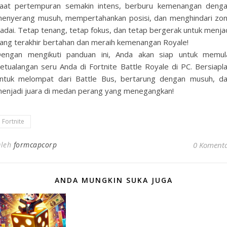
aat pertempuran semakin intens, berburu kemenangan deng
enyerang musuh, mempertahankan posisi, dan menghindari zo
adai. Tetap tenang, tetap fokus, dan tetap bergerak untuk menja
ang terakhir bertahan dan meraih kemenangan Royale!
engan mengikuti panduan ini, Anda akan siap untuk memul
etualangan seru Anda di Fortnite Battle Royale di PC. Bersiapl
ntuk melompat dari Battle Bus, bertarung dengan musuh, d
enjadi juara di medan perang yang menegangkan!
Fortnite
leh
formcapcorp
0 Koment
ANDA MUNGKIN SUKA JUGA