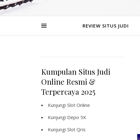
REVIEW SITUS JUDI
Kumpulan Situs Judi
Online Resmi &
Terpercaya 2025
Kunjungi
Slot Online
Kunjungi
Depo 5K
Kunjungi
Slot Qris