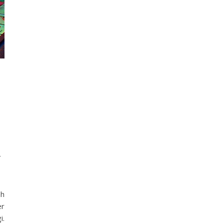
:
n
ah
er
i.