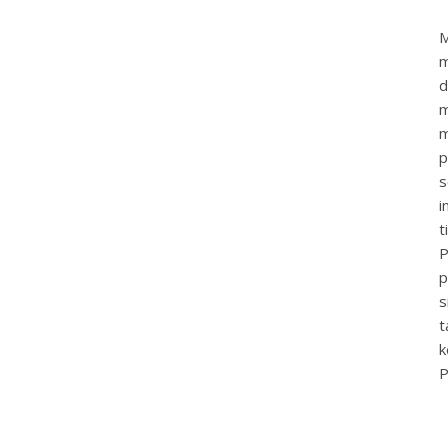
M
m
d
m
m
p
s
i
t
P
p
s
t
k
P