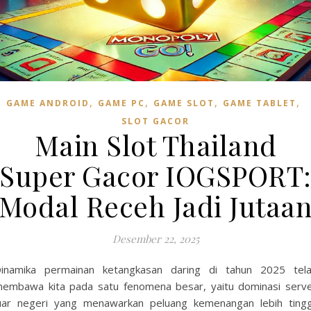
,
,
,
,
GAME ANDROID
GAME PC
GAME SLOT
GAME TABLET
SLOT GACOR
Main Slot Thailand
Super Gacor IOGSPORT
Modal Receh Jadi Jutaa
Desember 22, 2025
inamika permainan ketangkasan daring di tahun 2025 tel
embawa kita pada satu fenomena besar, yaitu dominasi serv
uar negeri yang menawarkan peluang kemenangan lebih tingg