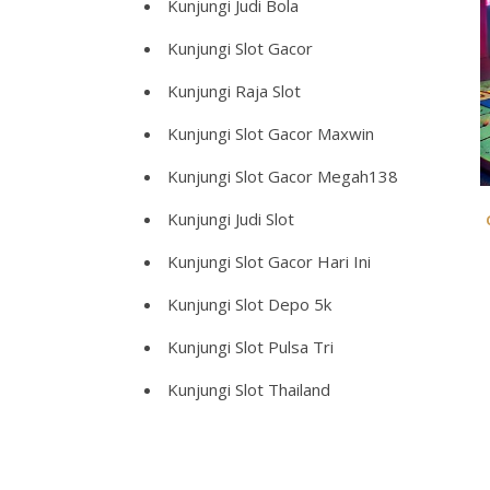
Kunjungi
Judi Bola
Kunjungi
Slot Gacor
Kunjungi
Raja Slot
Kunjungi
Slot Gacor Maxwin
Kunjungi
Slot Gacor Megah138
Kunjungi
Judi Slot
Kunjungi
Slot Gacor Hari Ini
Kunjungi
Slot Depo 5k
Kunjungi
Slot Pulsa Tri
Kunjungi
Slot Thailand