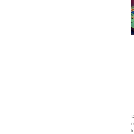
D
m
l